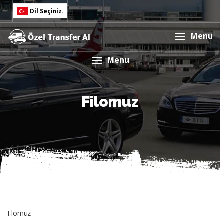
Dil Seçiniz.
English
Menu
Türkçe
Menu
Filomuz
Flomuz