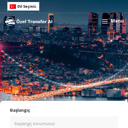
Dil Seçiniz.
English
Menu
Türkçe
Başlangıç